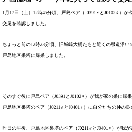
1月17日（土）12時45分頃、戸島ペア（J0391♂とJ0102♀
交尾を確認しました。
ちょっと前の12時23分頃、旧城崎大橋たもと近くの県道沿いの戸島
戸島地区巣塔に帰巣しました。
そのすぐ後に戸島ペア（J0391とJ0102♀）が我が家の巣に
戸島地区巣塔のペア（J0211♂とJ0401♀）に自分たちの仲
昨日の午後、戸島地区巣塔のペア（J0211♂とJ0401♀）が