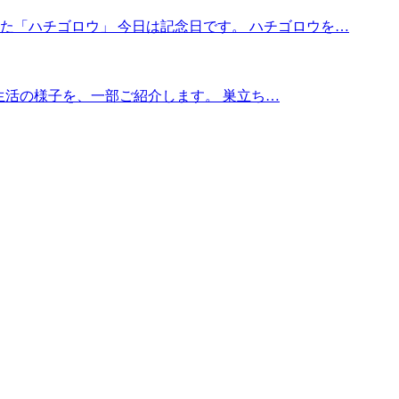
くれた「ハチゴロウ」 今日は記念日です。 ハチゴロウを…
386の生活の様子を、一部ご紹介します。 巣立ち…