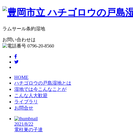
ラムサール条約湿地
お問い合わせは
HOME
ハチゴロウの戸島湿地とは
湿地では今こんなことが
こんな人大歓迎
ライブラリ
お問合せ
2021/8/22
電柱巣の子達