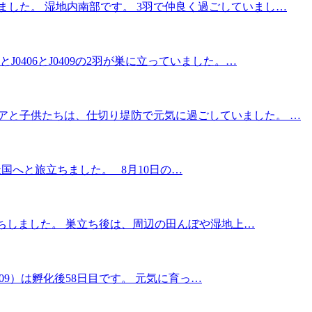
ました。 湿地内南部です。 3羽で仲良く過ごしていまし…
J0406とJ0409の2羽が巣に立っていました。…
ペアと子供たちは、仕切り堤防で元気に過ごしていました。 …
天国へと旅立ちました。 8月10日の…
り巣立ちしました。 巣立ち後は、周辺の田んぼや湿地上…
0409）は孵化後58日目です。 元気に育っ…