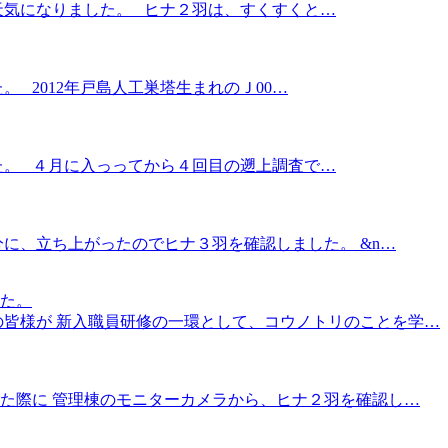
天気になりました。 ヒナ２羽は、すくすくと…
。 2012年戸島人工巣塔生まれのＪ00…
た。 ４月に入っってから４回目の遡上調査で…
5分に、立ち上がったのでヒナ３羽を確認しました。 &n…
た。
の皆様が 新入職員研修の一環として、コウノトリのことを学…
をした際に 管理棟のモニターカメラから、ヒナ２羽を確認し…