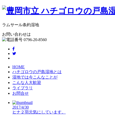
ラムサール条約湿地
お問い合わせは
HOME
ハチゴロウの戸島湿地とは
湿地では今こんなことが
こんな人大歓迎
ライブラリ
お問合せ
2017/4/30
ヒナ２羽元気にしています。