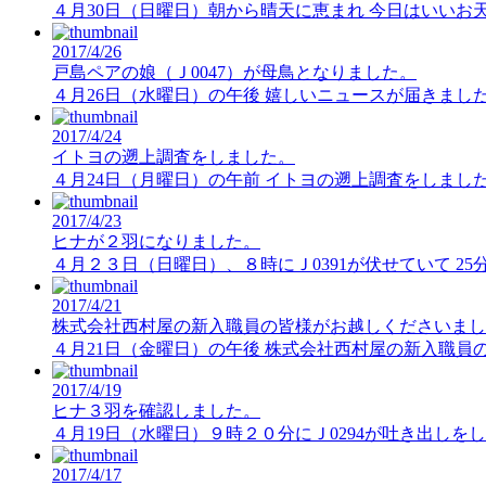
４月30日（日曜日）朝から晴天に恵まれ 今日はいいお
2017/4/26
戸島ペアの娘（Ｊ0047）が母鳥となりました。
４月26日（水曜日）の午後 嬉しいニュースが届きました
2017/4/24
イトヨの遡上調査をしました。
４月24日（月曜日）の午前 イトヨの遡上調査をしまし
2017/4/23
ヒナが２羽になりました。
４月２３日（日曜日）、８時にＪ0391が伏せていて 2
2017/4/21
株式会社西村屋の新入職員の皆様がお越しくださいまし
４月21日（金曜日）の午後 株式会社西村屋の新入職員
2017/4/19
ヒナ３羽を確認しました。
４月19日（水曜日）９時２０分にＪ0294が吐き出し
2017/4/17