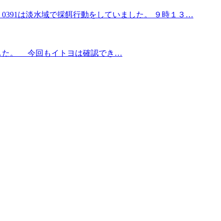
Ｊ0391は淡水域で採餌行動をしていました。 ９時１３…
した。 今回もイトヨは確認でき…