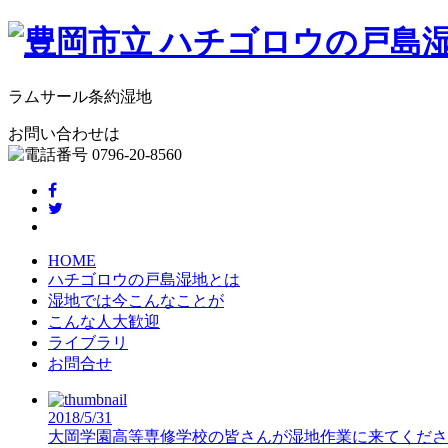
ラムサール条約湿地
お問い合わせは
HOME
ハチゴロウの戸島湿地とは
湿地では今こんなことが
こんな人大歓迎
ライブラリ
お問合せ
2018/5/31
大岡学園高等専修学校の皆さんが湿地作業に来てくださ