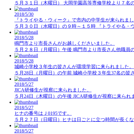
５月３１日（木曜日） 大岡学園高等専修学校より７名
2018/5/30
『トライやる・ウィーク』で市内の中学生が来られまし
５月３０日（水曜日）の９時～１５時 『トライやる・
2018/5/28
鳴門市より市長さんがお越しくださいました。
５月２８日（月曜日）午後 鳴門市より市長さん他職員の
2018/5/28
城崎小学校３年生の皆さんが環境学習に来られました。
５月28日（月曜日）の午前 城崎小学校３年生37名の
2018/5/27
JICA研修生が視察に来られました。
５月24日（木曜日）の午後 JICA研修生が視察に来ら
2018/5/27
ヒナの番号はＪ0195です。
５月２７日（日曜日）ヒナは日ごとに立つ時間が長くなって
2018/5/27