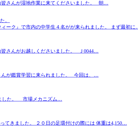
の皆さんが湿地作業に来てくださいました。 朝…
た。
ウィーク』で市内の中学生４名がが来られました。 まず最初に
皆さんがお越しくださいました。 Ｊ0044…
皆さんが鑑賞学習に来られました。 今回は、…
れました。 市場メカニズム…
きました。 ２０日の足環付けの際には 体重は4,150…