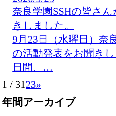
奈良学園SSHの皆さ
きしました。
9月23日（水曜日）奈
の活動発表をお聞きし
日間、…
1 / 3
1
2
3
»
年間アーカイブ