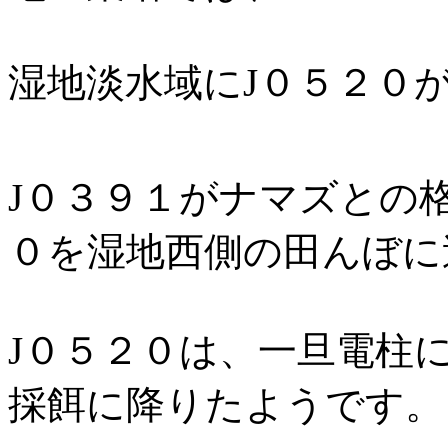
湿地淡水域にJ０５２０
J０３９１がナマズとの
０を湿地西側の田んぼに
J０５２０は、一旦電柱
採餌に降りたようです。