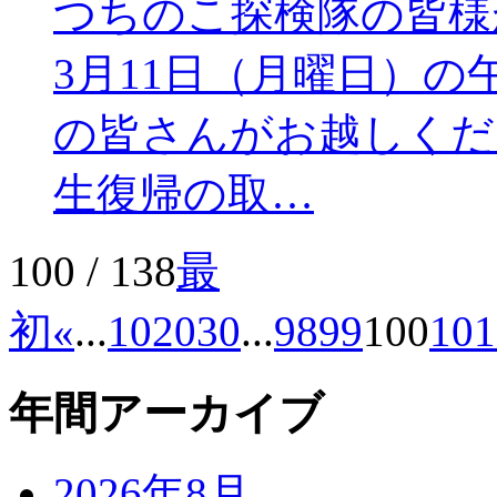
つちのこ探検隊の皆様
3月11日（月曜日）の
の皆さんがお越しくだ
生復帰の取…
100 / 138
最
初
«
...
10
20
30
...
98
99
100
101
年間アーカイブ
2026年8月