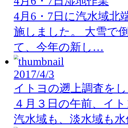
4月6・7日湿地作業
4月6・7日に汽水域
施しました。 大雪で
て、今年の新し…
2017/4/3
イトヨの遡上調査をし
４月３日の午前、イ
汽水域も、淡水域も水