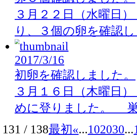
３月２２日（水曜日）
り、３個の卵を確認
2017/3/16
初卵を確認しました。
３月１６日（木曜日）
めに登りました。 巣
131 / 138
最初
«
...
10
20
30
...