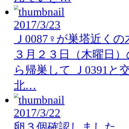
2017/3/23
Ｊ0087♀が巣塔近く
３月２３日（木曜日）の
ら帰巣して Ｊ0391と
北…
2017/3/22
卵３個確認しました。