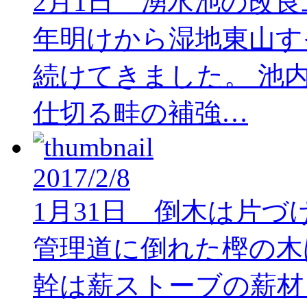
2月1日 湧水池の改良
年明けから湿地東山す
続けてきました。 池
仕切る畦の補強…
2017/2/8
1月31日 倒木は片づ
管理道に倒れた樫の木
幹は薪ストーブの薪材