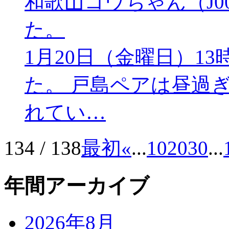
和歌山コウちゃん（J0
た。
1月20日（金曜日）1
た。 戸島ペアは昼過
れてい…
134 / 138
最初
«
...
10
20
30
...
年間アーカイブ
2026年8月